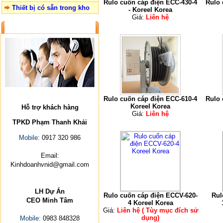
Rulo cuốn cáp điện ECC-430-4
Rulo 
Thiết bị có sẵn trong kho
- Koreel Korea
Giá:
Liên hệ
LIÊN HỆ
Rulo cuốn cáp điện ECC-610-4
Rulo 
Koreel Korea
Hỗ trợ khách hàng
Giá:
Liên hệ
TPKD Phạm Thanh Khải
Mobile:
0917 320 986
Email:
Kinhdoanhvnid@gmail.com
LH Dự Án
Rulo cuốn cáp điện ECCV-620-
Rul
CEO Minh Tâm
4 Koreel Korea
Giá:
Liên hệ ( Tùy mục đích sử
dụng)
Mobile:
0983 848328