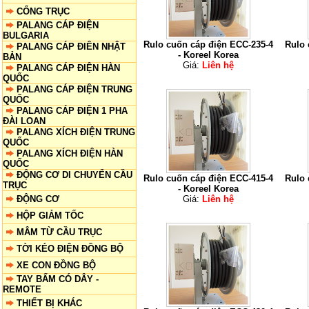
CỔNG TRỤC
PALANG CÁP ĐIỆN
BULGARIA
Rulo cuốn cáp điện ECC-235-4
Rulo 
PALANG CÁP ĐIÊN NHẬT
- Koreel Korea
BẢN
Giá:
Liên hệ
PALANG CÁP ĐIỆN HÀN
QUỐC
PALANG CÁP ĐIỆN TRUNG
QUỐC
PALANG CÁP ĐIỆN 1 PHA
ĐÀI LOAN
PALANG XÍCH ĐIỆN TRUNG
QUỐC
PALANG XÍCH ĐIỆN HÀN
QUỐC
ĐỘNG CƠ DI CHUYỂN CẦU
Rulo cuốn cáp điện ECC-415-4
Rulo 
TRỤC
- Koreel Korea
ĐỘNG CƠ
Giá:
Liên hệ
HỘP GIẢM TỐC
MÂM TỪ CẦU TRỤC
TỜI KÉO ĐIỆN ĐỒNG BỘ
XE CON ĐỒNG BỘ
TAY BẤM CÓ DÂY -
REMOTE
THIẾT BỊ KHÁC