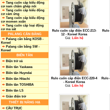
Tang cuốn cáp kiểu động
cơ nam châm ghép nối
Tang cuốn cáp kiểu động
cơ cảm ứng
Tang cuốn cáp kiểu động
cơ momen xoắn
Tang cuốn cáp loại động
cơ ma sát
Rulo cuốn cáp điện ECC-213-
Rulo
PALANG CÂN BẰNG
12 - Koreel Korea
Giá:
Liên hệ
Palang cân bằng KOSB -
Koreel
Palang cân bằng SW -
Koreel
BIẾN TẦN
Điện trở xả
Biến tần Yaskawa
Biến tấn Huyndai
Rulo cuốn cáp điện ECC-220-4
Rulo 
Biến tần Hitachi
- Koreel Korea
Biến tần TOSHIBA
Giá:
Liên hệ
Biến tần LS
Giàn điện trở
THIẾT BỊ NÂNG HẠ
CẦU TRỤC