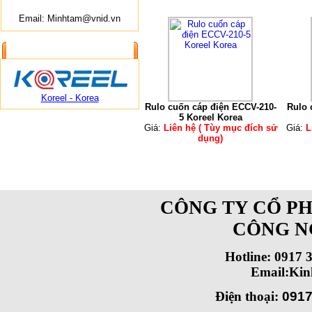
Email: Minhtam@vnid.vn
ĐỐI TÁC CUNG CẤP
Koreel - Korea
Rulo cuốn cáp điện ECCV-210-
Rulo 
5 Koreel Korea
Giá:
Liên hệ ( Tùy mục đích sử
Giá:
L
dụng)
CÔNG TY CỔ PH
CÔNG N
Hotline: 0917 
Email:Ki
Điện thoại:
0917