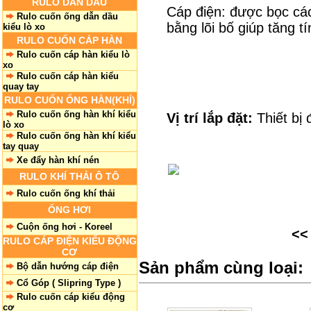
RULO DẪN DẦU
Cáp điện: được bọc các
Rulo cuốn ống dẫn dầu
bằng lõi bố giúp tăng t
kiểu lò xo
RULO CUỐN CÁP HÀN
Rulo cuốn cáp hàn kiểu lò
xo
Rulo cuốn cáp hàn kiểu
quay tay
RULO CUỐN ỐNG HÀN(KHÍ)
Rulo cuốn ống hàn khí kiểu
Vị trí lắp đặt:
Thiết bị
lò xo
Rulo cuốn ống hàn khí kiểu
tay quay
Xe đẩy hàn khí nén
RULO KHÍ THẢI Ô TÔ
Rulo cuốn ống khí thải
ỐNG HƠI
Cuộn ống hơi - Koreel
<
RULO CÁP ĐIỆN KIỂU ĐỘNG
CƠ
Sản phẩm cùng loại:
Bộ dẫn hướng cáp điện
Cổ Góp ( Slipring Type )
Rulo cuốn cáp kiểu động
cơ