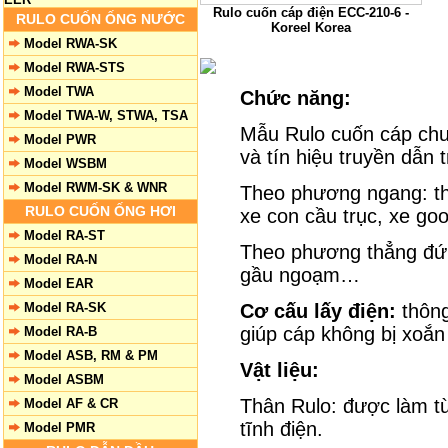
Rulo cuốn cáp điện ECC-210-6 -
RULO CUỐN ỐNG NƯỚC
Koreel Korea
Model RWA-SK
Model RWA-STS
Model TWA
Chức năng:
Model TWA-W, STWA, TSA
Mẫu Rulo cuốn cáp chu
Model PWR
và tín hiệu truyền dẫn
Model WSBM
Model RWM-SK & WNR
Theo phương ngang: thi
RULO CUỐN ỐNG HƠI
xe con cầu trục, xe g
Model RA-ST
Theo phương thẳng đứ
Model RA-N
gầu ngoạm…
Model EAR
Model RA-SK
Cơ cấu lấy điện:
thông
giúp cáp không bị xoắn
Model RA-B
Model ASB, RM & PM
Vật liệu:
Model ASBM
Thân Rulo: được làm t
Model AF & CR
tĩnh điện.
Model PMR