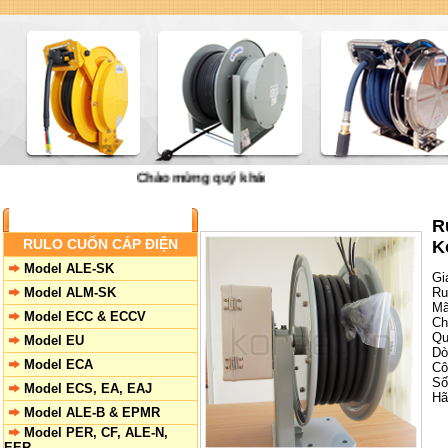
Chào mừng quý khách đến với công ty VNID Đại Việt
Trang chủ
|
Giớ
SẢN PHẨM
R
RULO CUỐN CÁP ĐIỆN
K
Model ALE-SK
Gi
Model ALM-SK
Ru
Ma
Model ECC & ECCV
Ch
Qu
Model EU
Dò
Model ECA
Cô
Số
Model ECS, EA, EAJ
Hã
Model ALE-B & EPMR
Model PER, CF, ALE-N,
EER