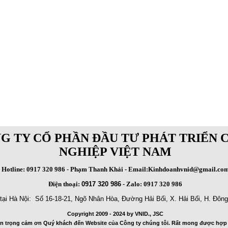
G TY CỔ PHẦN ĐẦU TƯ PHÁT TRIỂN 
NGHIỆP VIỆT NAM
Hotline: 0917 320 986 - Phạm Thanh Khải - Email:Kinhdoanhvnid@gmail.co
Điện thoại:
0917 320 986
- Zalo: 0917 320 986
ại Hà Nội: Số 16-18-21, Ngõ Nhân Hòa, Đường Hải Bối, X. Hải Bối, H. Đông
Copyright 2009 - 2024 by VNID., JSC
ân trọng cảm ơn Quý khách đến Website của Công ty chúng tôi. Rất mong được hợp 