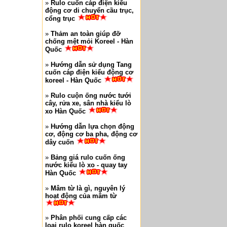
»
Rulo cuốn cáp điện kiểu
động cơ di chuyển cầu trục,
cổng trục
»
Thảm an toàn giúp đỡ
chống mệt mỏi Koreel - Hàn
Quốc
»
Hướng dẫn sử dụng Tang
cuốn cáp điện kiểu động cơ
koreel - Hàn Quốc
»
Rulo cuộn ống nước tưới
cây, rửa xe, sân nhà kiểu lò
xo Hàn Quốc
»
Hướng dẫn lựa chọn động
cơ, động cơ ba pha, động cơ
dây cuốn
»
Bảng giá rulo cuốn ống
nước kiểu lò xo - quay tay
Hàn Quốc
»
Mâm từ là gì, nguyên lý
hoạt động của mâm từ
»
Phân phối cung cấp các
loại rulo koreel hàn quốc