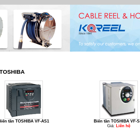
 với công ty VNID Đại Việt - Nhà phân phối sản phẩm Koreel Hàn Quốc
Trang chủ
|
Giới thiệu
|
Dịch vụ
|
Bảng giá
|
Catal
n TOSHIBA
Biến tần TOSHIBA VF-AS1
Biến tần TOSHIBA VF-S
Giá:
Liên hệ