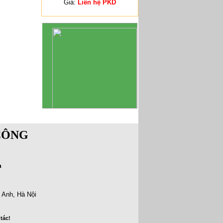
Giá:
Liên hệ PKD
CÔNG
m
 Anh, Hà Nội
tác!