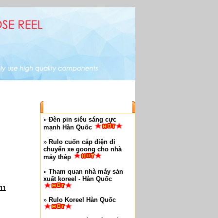
.
og sản phẩm
|
Bài viết
|
Liên hệ
BÀI VIẾT MỚI
»
Đèn pin siêu sáng cực
mạnh Hàn Quốc
»
Rulo cuốn cáp điện di
chuyển xe goong cho nhà
máy thép
»
Tham quan nhà máy sản
xuất koreel - Hàn Quốc
11
»
Rulo Koreel Hàn Quốc