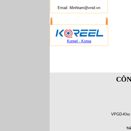
Email: Minhtam@vnid.vn
ĐỐI TÁC CUNG CẤP
Koreel - Korea
CÔN
VPGD-Kho t
Tr