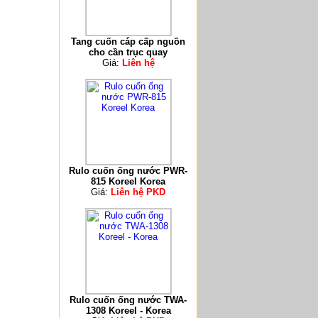
Tang cuốn cáp cấp nguồn
cho cần trục quay
Giá:
Liên hệ
Rulo cuốn ống nước PWR-
815 Koreel Korea
Giá:
Liên hệ PKD
Rulo cuốn ống nước TWA-
1308 Koreel - Korea