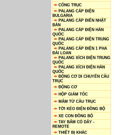
CỔNG TRỤC
PALANG CÁP ĐIỆN
BULGARIA
PALANG CÁP ĐIÊN NHẬT
BẢN
PALANG CÁP ĐIỆN HÀN
QUỐC
PALANG CÁP ĐIỆN TRUNG
QUỐC
PALANG CÁP ĐIỆN 1 PHA
ĐÀI LOAN
PALANG XÍCH ĐIỆN TRUNG
QUỐC
PALANG XÍCH ĐIỆN HÀN
QUỐC
ĐỘNG CƠ DI CHUYỂN CẦU
TRỤC
ĐỘNG CƠ
HỘP GIẢM TỐC
MÂM TỪ CẦU TRỤC
TỜI KÉO ĐIỆN ĐỒNG BỘ
XE CON ĐỒNG BỘ
TAY BẤM CÓ DÂY -
REMOTE
THIẾT BỊ KHÁC