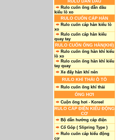
RULO DẪN DẦU
Rulo cuốn ống dẫn dầu
kiểu lò xo
RULO CUỐN CÁP HÀN
Rulo cuốn cáp hàn kiểu lò
xo
Rulo cuốn cáp hàn kiểu
quay tay
RULO CUỐN ỐNG HÀN(KHÍ)
Rulo cuốn ống hàn khí kiểu
lò xo
Rulo cuốn ống hàn khí kiểu
tay quay
Xe đẩy hàn khí nén
RULO KHÍ THẢI Ô TÔ
Rulo cuốn ống khí thải
ỐNG HƠI
Cuộn ống hơi - Koreel
RULO CÁP ĐIỆN KIỂU ĐỘNG
CƠ
Bộ dẫn hướng cáp điện
Cổ Góp ( Slipring Type )
Rulo cuốn cáp kiểu động
cơ