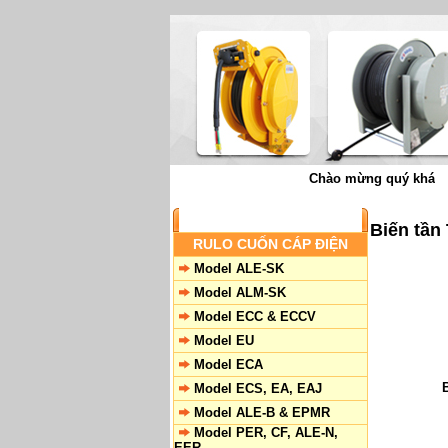
Chào mừng quý khách đến
SẢN PHẨM
Biến tầ
RULO CUỐN CÁP ĐIỆN
Model ALE-SK
Model ALM-SK
Model ECC & ECCV
Model EU
Model ECA
Model ECS, EA, EAJ
Model ALE-B & EPMR
Model PER, CF, ALE-N,
EER