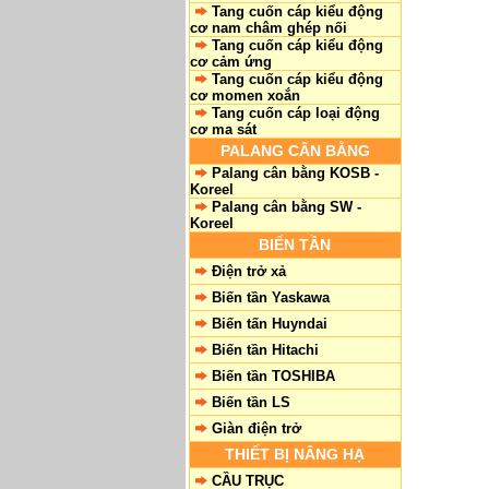
Tang cuốn cáp kiểu động
cơ nam châm ghép nối
Tang cuốn cáp kiểu động
cơ cảm ứng
Tang cuốn cáp kiểu động
cơ momen xoắn
Tang cuốn cáp loại động
cơ ma sát
PALANG CÂN BẰNG
Palang cân bằng KOSB -
Koreel
Palang cân bằng SW -
Koreel
BIẾN TẦN
Điện trở xả
Biến tần Yaskawa
Biến tấn Huyndai
Biến tần Hitachi
Biến tần TOSHIBA
Biến tần LS
Giàn điện trở
THIẾT BỊ NÂNG HẠ
CẦU TRỤC