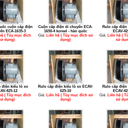
uốc cuộn cáp điện
Cuộn cấp điện di chuyển ECA-
Rulo cấp điện 
yển ECA-1635-3
1650-4 koreel - hàn quốc
ECAV-42
hệ ( Tùy mục đích
Giá:
Liên hệ ( Tùy mục đích sử
Giá:
Liên hệ ( T
sử dụng)
dụng)
sử dụn
 điện kiểu lò xo
Rulo cấp điện kiểu lò xo ECAV-
Rulo cấp điện 
AV-425-12
625-10
ECAV-42
hệ ( Tùy mục đích
Giá:
Liên hệ ( Tùy mục đích sử
Giá:
Liên hệ ( T
sử dụng)
dụng)
sử dụn