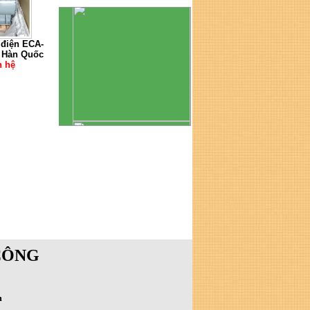
 điện ECA-
- Hàn Quốc
n hệ
CÔNG
m