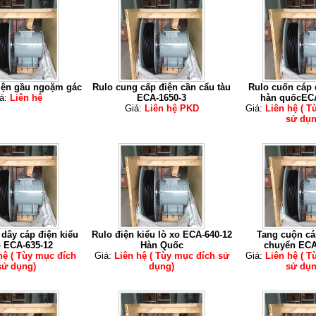
iện gầu ngoặm gác
Rulo cung cấp điện cần cẩu tàu
Rulo cuốn cáp 
á:
Liên hệ
ECA-1650-3
hàn quốcECA
Giá:
Liên hệ PKD
Giá:
Liên hệ ( T
sử dụn
dây cáp điện kiểu
Rulo điện kiểu lò xo ECA-640-12
Tang cuộn cá
o ECA-635-12
Hàn Quốc
chuyển ECA
hệ ( Tùy mục đích
Giá:
Liên hệ ( Tùy mục đích sử
Giá:
Liên hệ ( T
sử dụng)
dụng)
sử dụn