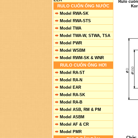
Rulo cuốn
RULO CUỐN ỐNG NƯỚC
Kor
Model RWA-SK
Model RWA-STS
Model TWA
Model TWA-W, STWA, TSA
Model PWR
Model WSBM
Model RWM-SK & WNR
RULO CUỐN ỐNG HƠI
Model RA-ST
Model RA-N
Model EAR
Model RA-SK
Model RA-B
Model ASB, RM & PM
Model ASBM
Model AF & CR
Model PMR
Chức 