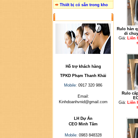
Thiết bị có sẵn trong kho
LIÊN HỆ
Rulo hàn q
di chu
Giá:
Liên 
Hỗ trợ khách hàng
TPKD Phạm Thanh Khải
Mobile:
0917 320 986
Rulo cấp
Email:
EC
Kinhdoanhvnid@gmail.com
Giá:
Liên 
LH Dự Án
CEO Minh Tâm
Mobile:
0983 848328