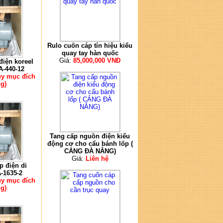
Rulo cuốn cáp tín hiệu kiểu
quay tay hàn quốc
Giá:
85,000,000 VNĐ
điện koreel
-440-12
ùy mục đích
g)
Tang cấp nguồn điện kiểu
động cơ cho cẩu bánh lốp (
CẢNG ĐÀ NẴNG)
Giá:
Liên hệ
p điện di
-1635-2
ùy mục đích
g)