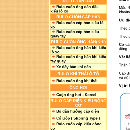
RULO DẪN DẦU
Rulo cuốn ống dẫn dầu
Mẫu Ru
kiểu lò xo
khoản
RULO CUỐN CÁP HÀN
Ưu đi
Rulo cuốn cáp hàn kiểu lò
xo
Theo p
Rulo cuốn cáp hàn kiểu
quay tay
Theo 
RULO CUỐN ỐNG HÀN(KHÍ)
Cơ cấu
Rulo cuốn ống hàn khí kiểu
động.
lò xo
Rulo cuốn ống hàn khí kiểu
Vật li
tay quay
Thân R
Xe đẩy hàn khí nén
Cáp đi
RULO KHÍ THẢI Ô TÔ
và độ 
Rulo cuốn ống khí thải
Vị trí
ỐNG HƠI
Cuộn ống hơi - Koreel
RULO CÁP ĐIỆN KIỂU ĐỘNG
CƠ
Bộ dẫn hướng cáp điện
Cổ Góp ( Slipring Type )
Rulo cuốn cáp kiểu động
cơ