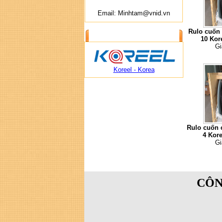
Email: Minhtam@vnid.vn
Rulo cuốn 
ĐỐI TÁC CUNG CẤP
10 Kor
Gi
Koreel - Korea
Rulo cuốn 
4 Kore
Gi
CÔN