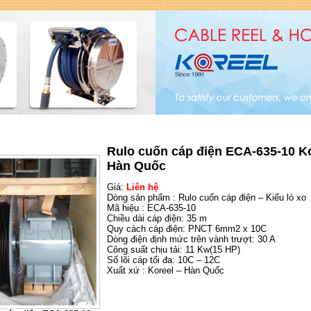
i công ty VNID Đại Việt - Nhà phân phối sản phẩm Koreel Hàn Quốc.
Trang chủ
|
Giới thiệu
|
Dịch vụ
|
Bảng giá
|
Catal
Rulo cuốn cáp điện ECA-635-10 Ko
Hàn Quốc
Giá:
Liên hệ
Dòng sản phẩm : Rulo cuốn cáp điện – Kiểu lò xo
Mã hiệu : ECA-635-10
Chiều dài cáp điện: 35 m
Quy cách cáp điện: PNCT 6mm2 x 10C
Dòng điện định mức trên vành trượt: 30 A
Công suất chịu tải: 11 Kw(15 HP)
Số lõi cáp tối đa: 10C – 12C
Xuất xứ : Koreel – Hàn Quốc