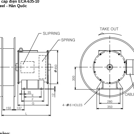
 cáp điện ECA-635-10
eel - Hàn Quốc
năng: