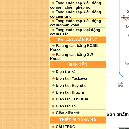
Tang cuốn cáp kiểu động
cơ nam châm ghép nối
Tang cuốn cáp kiểu động
cơ cảm ứng
Tang cuốn cáp kiểu động
cơ momen xoắn
Tang cuốn cáp loại động
cơ ma sát
PALANG CÂN BẰNG
Palang cân bằng KOSB -
Koreel
Palang cân bằng SW -
Koreel
BIẾN TẦN
Điện trở xả
Biến tần Yaskawa
Biến tấn Huyndai
Biến tần Hitachi
Biến tần TOSHIBA
Biến tần LS
Giàn điện trở
Sản phẩm 
THIẾT BỊ NÂNG HẠ
CẦU TRỤC