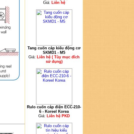
Giá:
Liên hệ
Tang cuốn cáp kiểu động cơ
SKMD1 - M5
Giá:
Liên hệ ( Tùy mục đích
sử dụng)
Rulo cuốn cáp điện ECC-210-
6 - Koreel Korea
Giá:
Liên hệ PKD