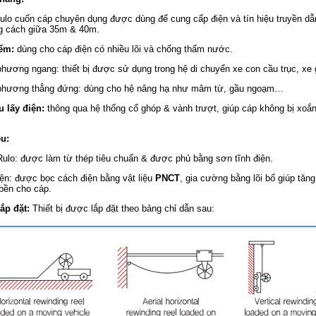
lo cuốn cáp chuyên dụng được dùng để cung cấp điện và tín hiệu truyền dẫ
g cách giữa
3
5m &
40
m.
ểm:
dùng cho cáp điện có nhiều lõi và chống thấm nước.
hương ngang: thiết bị được sử dụng trong hệ di chuyển xe con cầu trục, x
phương thẳng đứng: dùng cho hệ nâng hạ như mâm từ, gầu ngoạm…
 lấy điện:
thông qua hệ thống cổ ghóp & vành trượt, giúp cáp không bị xoắn
ệu:
ulo: được làm từ thép tiêu chuẩn & được phủ bằng sơn tĩnh điện.
ện: được bọc cách điện bằng vật liệu
PNCT
, gia cường bằng lõi bố giúp tăng
bền cho cáp.
 lắp đặt:
Thiết bị được lắp đặt theo bảng chỉ dẫn sau: