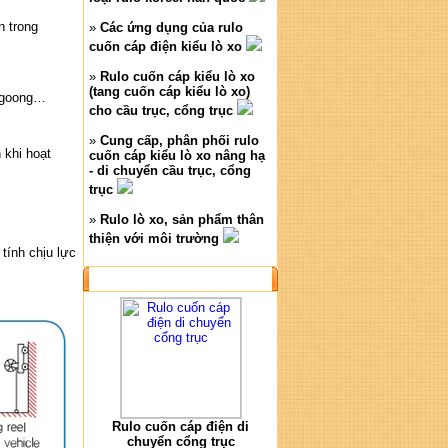
n trong
»
Các ứng dụng của rulo
cuốn cáp điện kiểu lò xo
»
Rulo cuốn cáp kiểu lò xo
(tang cuốn cáp kiểu lò xo)
e goong…
cho cầu trục, cổng trục
»
Cung cấp, phân phối rulo
 khi hoạt
cuốn cáp kiểu lò xo nâng hạ
- di chuyển cầu trục, cổng
trục
»
Rulo lò xo, sản phẩm thân
thiện với môi trường
 tính chịu lực
SẢN PHẨM NỔI BẬT
Rulo cuốn cáp điện di
chuyển cổng trục