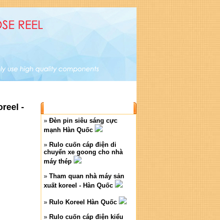
og sản phẩm
|
Bài viết
|
Liên hệ
reel -
BÀI VIẾT MỚI
»
Đèn pin siêu sáng cực
mạnh Hàn Quốc
»
Rulo cuốn cáp điện di
chuyển xe goong cho nhà
máy thép
»
Tham quan nhà máy sản
xuất koreel - Hàn Quốc
»
Rulo Koreel Hàn Quốc
»
Rulo cuốn cáp điện kiểu