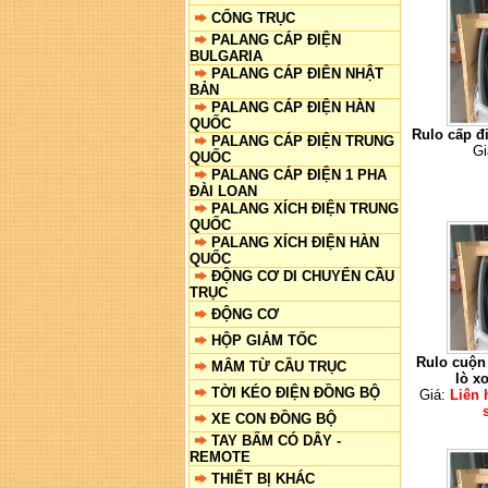
CỔNG TRỤC
PALANG CÁP ĐIỆN
BULGARIA
PALANG CÁP ĐIÊN NHẬT
BẢN
PALANG CÁP ĐIỆN HÀN
QUỐC
Rulo cấp đ
PALANG CÁP ĐIỆN TRUNG
Gi
QUỐC
PALANG CÁP ĐIỆN 1 PHA
ĐÀI LOAN
PALANG XÍCH ĐIỆN TRUNG
QUỐC
PALANG XÍCH ĐIỆN HÀN
QUỐC
ĐỘNG CƠ DI CHUYỂN CẦU
TRỤC
ĐỘNG CƠ
HỘP GIẢM TỐC
Rulo cuộn 
MÂM TỪ CẦU TRỤC
lò x
TỜI KÉO ĐIỆN ĐỒNG BỘ
Giá:
Liên 
XE CON ĐỒNG BỘ
TAY BẤM CÓ DÂY -
REMOTE
THIẾT BỊ KHÁC