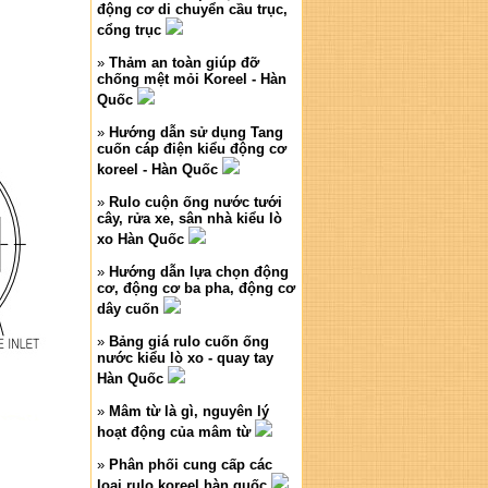
động cơ di chuyển cầu trục,
cổng trục
»
Thảm an toàn giúp đỡ
chống mệt mỏi Koreel - Hàn
Quốc
»
Hướng dẫn sử dụng Tang
cuốn cáp điện kiểu động cơ
koreel - Hàn Quốc
»
Rulo cuộn ống nước tưới
cây, rửa xe, sân nhà kiểu lò
xo Hàn Quốc
»
Hướng dẫn lựa chọn động
cơ, động cơ ba pha, động cơ
dây cuốn
»
Bảng giá rulo cuốn ống
nước kiểu lò xo - quay tay
Hàn Quốc
»
Mâm từ là gì, nguyên lý
hoạt động của mâm từ
»
Phân phối cung cấp các
loại rulo koreel hàn quốc