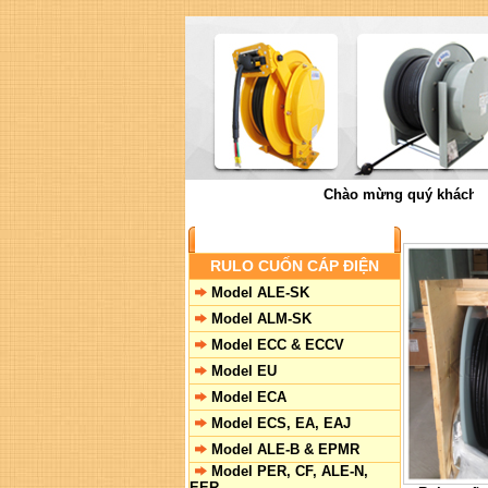
Chào mừng quý khách đến vớ
SẢN PHẨM
RULO CUỐN CÁP ĐIỆN
Model ALE-SK
Model ALM-SK
Model ECC & ECCV
Model EU
Model ECA
Model ECS, EA, EAJ
Model ALE-B & EPMR
Model PER, CF, ALE-N,
EER