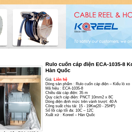
i công ty VNID Đại Việt - Nhà phân phối sản phẩm Koreel Hàn Quốc.
Trang chủ
|
Giới thiệu
|
Dịch vụ
|
Bảng giá
|
Catal
Rulo cuốn cáp điện ECA-1035-8 Ko
Hàn Quốc
Giá:
Liên hệ
Dòng sản phẩm : Rulo cuốn cáp điện – Kiểu lò xo
Mã hiệu : ECA-1035-8
Chiều dài cáp điện: 35 m
Quy cách cáp điện: PNCT 10mm2 x 8C
Dòng điện định mức trên vành trượt: 40 A
Công suất chịu tải: 15 - 19Kw(20 - 25HP)
Số lõi cáp tối đa: 10C – 12C
Xuất xứ : Koreel – Hàn Quốc