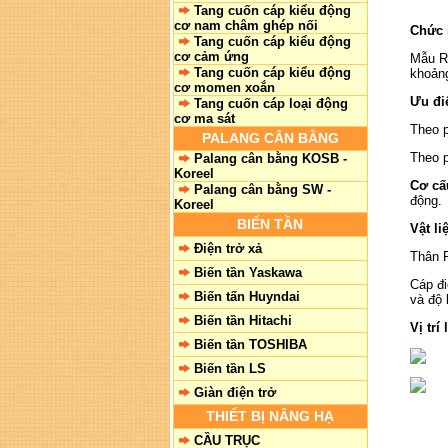
Tang cuốn cáp kiểu động
cơ nam châm ghép nối
Chức 
Tang cuốn cáp kiểu động
cơ cảm ứng
Mẫu Ru
Tang cuốn cáp kiểu động
khoản
cơ momen xoắn
Ưu đi
Tang cuốn cáp loại động
cơ ma sát
Theo p
PALANG CÂN BẰNG
Theo 
Palang cân bằng KOSB -
Koreel
Cơ cấu
Palang cân bằng SW -
động.
Koreel
BIẾN TẦN
Vật li
Điện trở xả
Thân R
Biến tần Yaskawa
Cáp đi
Biến tấn Huyndai
và độ 
Biến tần Hitachi
Vị trí
Biến tần TOSHIBA
Biến tần LS
Giàn điện trở
THIẾT BỊ NÂNG HẠ
CẦU TRỤC