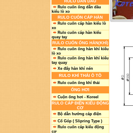
RULO DẪN DẦU
Rulo cuốn ống dẫn dầu
kiểu lò xo
RULO CUỐN CÁP HÀN
Rulo cuốn cáp hàn kiểu lò
xo
Rulo cuốn cáp hàn kiểu
quay tay
RULO CUỐN ỐNG HÀN(KHÍ)
Rulo cuốn ống hàn khí kiểu
lò xo
Rulo cuốn ống hàn khí kiểu
tay quay
Xe đẩy hàn khí nén
RULO KHÍ THẢI Ô TÔ
Rulo cuốn ống khí thải
ỐNG HƠI
Cuộn ống hơi - Koreel
RULO CÁP ĐIỆN KIỂU ĐỘNG
CƠ
Bộ dẫn hướng cáp điện
Cổ Góp ( Slipring Type )
Rulo cuốn cáp kiểu động
cơ