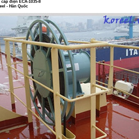
 cáp điện ECA-1035-8
eel - Hàn Quốc