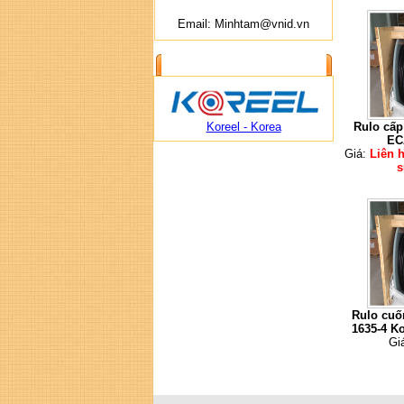
Email: Minhtam@vnid.vn
ĐỐI TÁC CUNG CẤP
Koreel - Korea
Rulo cấp
EC
Giá:
Liên 
s
Rulo cuố
1635-4 Ko
Gi