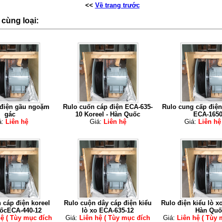
<<
Về trang trước
cùng loại:
 điện gầu ngoặm
Rulo cuốn cáp điện ECA-635-
Rulo cung cấp điện
gác
10 Koreel - Hàn Quốc
ECA-1650
á:
Liên hệ
Giá:
Liên hệ
Giá:
Liên h
 cáp điện koreel
Rulo cuộn dây cáp điện kiểu
Rulo điện kiểu lò x
ốcECA-440-12
lò xo ECA-635-12
Hàn Quố
hệ ( Tùy mục đích
Giá:
Liên hệ ( Tùy mục đích
Giá:
Liên hệ ( Tùy