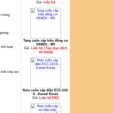
Giá:
Liên hệ
n trong
e goong…
Tang cuốn cáp kiểu động cơ
SKMD1 - M5
 khi hoạt
Giá:
Liên hệ ( Tùy mục đích
sử dụng)
 tính chịu lực
Rulo cuốn cáp điện ECC-210-
6 - Koreel Korea
Giá:
Liên hệ PKD