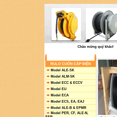
Chào mừng quý khách đến vớ
SẢN PHẨM
RULO CUỐN CÁP ĐIỆN
Model ALE-SK
Model ALM-SK
Model ECC & ECCV
Model EU
Model ECA
Model ECS, EA, EAJ
Model ALE-B & EPMR
Model PER, CF, ALE-N,
EER