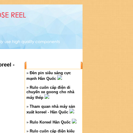
og sản phẩm
|
Bài viết
|
Liên hệ
reel -
BÀI VIẾT MỚI
»
Đèn pin siêu sáng cực
mạnh Hàn Quốc
»
Rulo cuốn cáp điện di
chuyển xe goong cho nhà
máy thép
»
Tham quan nhà máy sản
xuất koreel - Hàn Quốc
»
Rulo Koreel Hàn Quốc
»
Rulo cuốn cáp điện kiểu