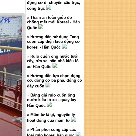
động cơ di chuyển cầu trục,
cổng trục
»
Thảm an toàn giúp đỡ
chống mệt mỏi Koreel - Hàn
Quốc
»
Hướng dẫn sử dụng Tang
cuốn cáp điện kiểu động cơ
koreel - Hàn Quốc
»
Rulo cuộn ống nước tưới
cây, rửa xe, sân nhà kiểu lò
xo Hàn Quốc
»
Hướng dẫn lựa chọn động
cơ, động cơ ba pha, động cơ
dây cuốn
»
Bảng giá rulo cuốn ống
nước kiểu lò xo - quay tay
Hàn Quốc
»
Mâm từ là gì, nguyên lý
hoạt động của mâm từ
»
Phân phối cung cấp các
loại rulo koreel hàn quốc