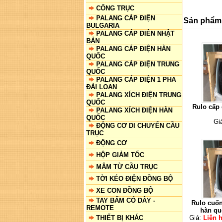
CỔNG TRỤC
PALANG CÁP ĐIỆN
Sản phẩm 
BULGARIA
PALANG CÁP ĐIÊN NHẬT
BẢN
PALANG CÁP ĐIỆN HÀN
QUỐC
PALANG CÁP ĐIỆN TRUNG
QUỐC
PALANG CÁP ĐIỆN 1 PHA
ĐÀI LOAN
PALANG XÍCH ĐIỆN TRUNG
QUỐC
Rulo cấp
PALANG XÍCH ĐIỆN HÀN
QUỐC
Gi
ĐỘNG CƠ DI CHUYỂN CẦU
TRỤC
ĐỘNG CƠ
HỘP GIẢM TỐC
MÂM TỪ CẦU TRỤC
TỜI KÉO ĐIỆN ĐỒNG BỘ
XE CON ĐỒNG BỘ
TAY BẤM CÓ DÂY -
Rulo cuốn
REMOTE
hàn qu
THIẾT BỊ KHÁC
Giá:
Liên 