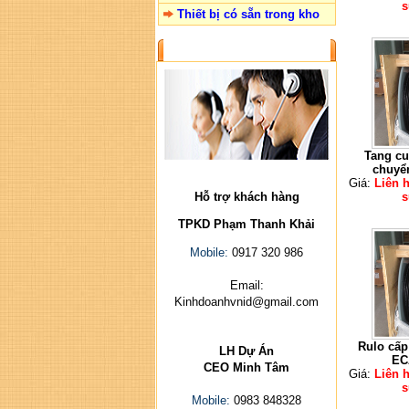
s
Thiết bị có sẵn trong kho
LIÊN HỆ
Tang cu
chuyể
Giá:
Liên 
Hỗ trợ khách hàng
s
TPKD Phạm Thanh Khải
Mobile:
0917 320 986
Email:
Kinhdoanhvnid@gmail.com
Rulo cấp
LH Dự Án
EC
CEO Minh Tâm
Giá:
Liên 
s
Mobile:
0983 848328