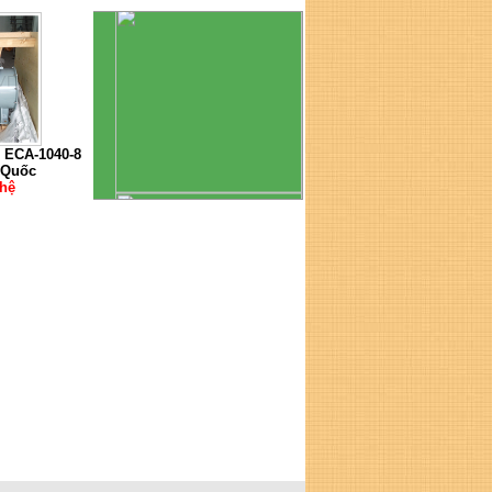
n ECA-1040-8
 Quốc
 hệ