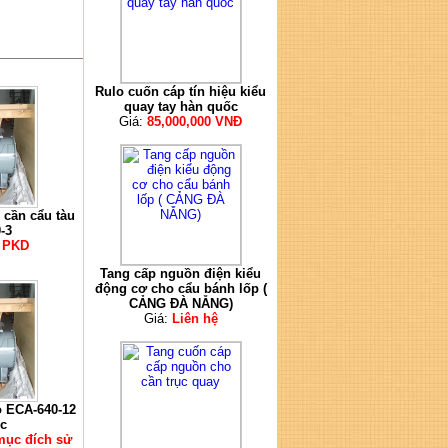
Rulo cuốn cáp tín hiệu kiểu
quay tay hàn quốc
Giá:
85,000,000 VNĐ
 cần cẩu tàu
-3
ệ PKD
Tang cấp nguồn điện kiểu
động cơ cho cẩu bánh lốp (
CẢNG ĐÀ NẴNG)
Giá:
Liên hệ
o ECA-640-12
c
 mục đích sử