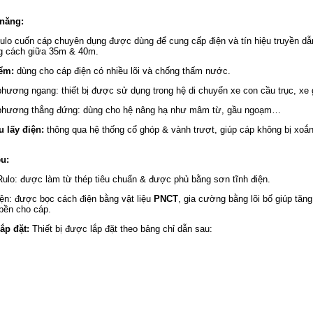
năng:
lo cuốn cáp chuyên dụng được dùng để cung cấp điện và tín hiệu truyền dẫ
g cách giữa
3
5m &
40
m.
ểm:
dùng cho cáp điện có nhiều lõi và chống thấm nước.
hương ngang: thiết bị được sử dụng trong hệ di chuyển xe con cầu trục, x
phương thẳng đứng: dùng cho hệ nâng hạ như mâm từ, gầu ngoạm…
 lấy điện:
thông qua hệ thống cổ ghóp & vành trượt, giúp cáp không bị xoắn
ệu:
ulo: được làm từ thép tiêu chuẩn & được phủ bằng sơn tĩnh điện.
ện: được bọc cách điện bằng vật liệu
PNCT
, gia cường bằng lõi bố giúp tăng
bền cho cáp.
 lắp đặt:
Thiết bị được lắp đặt theo bảng chỉ dẫn sau: