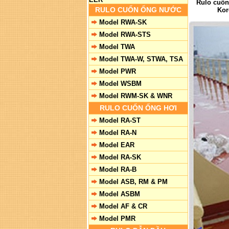
Rulo cuốn
RULO CUỐN ỐNG NƯỚC
Kor
Model RWA-SK
Model RWA-STS
Model TWA
Model TWA-W, STWA, TSA
Model PWR
Model WSBM
Model RWM-SK & WNR
RULO CUỐN ỐNG HƠI
Model RA-ST
Model RA-N
Model EAR
Model RA-SK
Model RA-B
Model ASB, RM & PM
Model ASBM
Model AF & CR
Model PMR