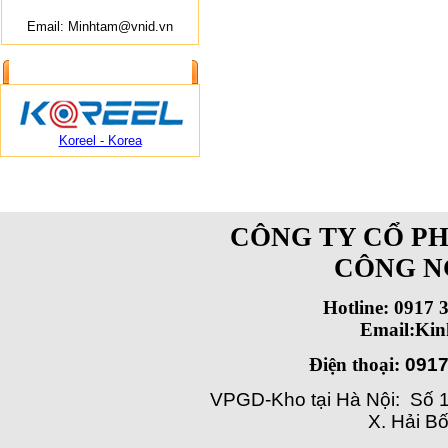
Email: Minhtam@vnid.vn
ĐỐI TÁC CUNG CẤP
Koreel - Korea
CÔNG TY CỔ PH
CÔNG N
Hotline: 0917 
Email:Ki
Điện thoại:
0917
VPGD-Kho tại Hà Nội: Số 1
X. Hải Bố