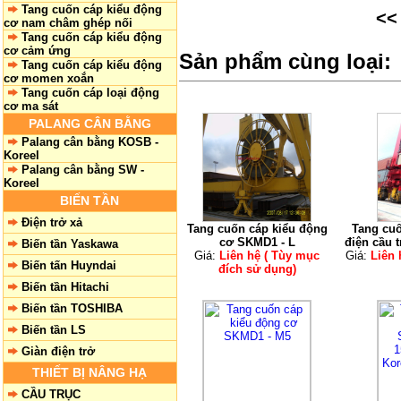
Tang cuốn cáp kiểu động
<
cơ nam châm ghép nối
Tang cuốn cáp kiểu động
cơ cảm ứng
Sản phẩm cùng loại:
Tang cuốn cáp kiểu động
cơ momen xoắn
Tang cuốn cáp loại động
cơ ma sát
PALANG CÂN BẰNG
Palang cân bằng KOSB -
Koreel
Palang cân bằng SW -
Koreel
BIẾN TẦN
Điện trở xả
Tang cuốn cáp kiểu động
Tang cuố
cơ SKMD1 - L
điện cầu 
Biến tần Yaskawa
Giá:
Liên hệ ( Tùy mục
Giá:
Liên 
Biến tấn Huyndai
đích sử dụng)
Biến tần Hitachi
Biến tần TOSHIBA
Biến tần LS
Giàn điện trở
THIẾT BỊ NÂNG HẠ
CẦU TRỤC