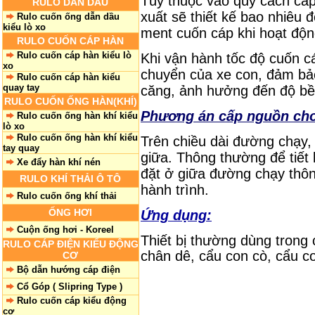
Tùy thuộc vào quy cách cáp
RULO DẪN DẦU
xuất sẽ thiết kế bao nhiêu
Rulo cuốn ống dẫn dầu
kiểu lò xo
ment cuốn cáp khi hoạt độn
RULO CUỐN CÁP HÀN
Rulo cuốn cáp hàn kiểu lò
Khi vận hành tốc độ cuốn cá
xo
chuyển của xe con, đảm bảo
Rulo cuốn cáp hàn kiểu
quay tay
căng, ảnh hưởng đến độ bề
RULO CUỐN ỐNG HÀN(KHÍ)
Phương án cấp nguồn cho 
Rulo cuốn ống hàn khí kiểu
lò xo
Rulo cuốn ống hàn khí kiểu
Trên chiều dài đường chạy,
tay quay
giữa. Thông thường để tiết
Xe đẩy hàn khí nén
đặt ở giữa đường chạy thô
RULO KHÍ THẢI Ô TÔ
hành trình.
Rulo cuốn ống khí thải
ỐNG HƠI
Ứng dụng:
Cuộn ống hơi - Koreel
Thiết bị thường dùng trong 
RULO CÁP ĐIỆN KIỂU ĐỘNG
chân dê, cẩu con cò, cẩu co
CƠ
Bộ dẫn hướng cáp điện
Cổ Góp ( Slipring Type )
Rulo cuốn cáp kiểu động
cơ