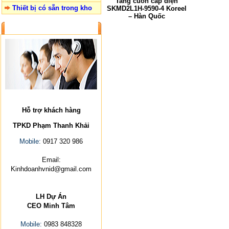
Tang cuốn cáp điện
Thiết bị có sẵn trong kho
SKMD2L1H-9590-4 Koreel
– Hàn Quốc
LIÊN HỆ
Hỗ trợ khách hàng
TPKD Phạm Thanh Khải
Mobile:
0917 320 986
Email:
Kinhdoanhvnid@gmail.com
LH Dự Án
CEO Minh Tâm
Mobile:
0983 848328