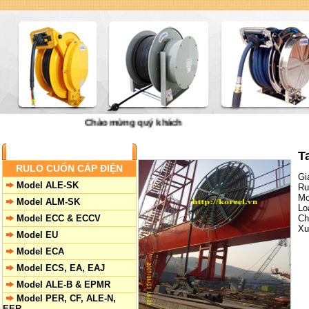
Chào mừng quý khách đến với công ty VNID Đại Việt -
Trang chủ
|
Giớ
SẢN PHẨM
T
RULO CUỐN CÁP ĐIỆN
Gi
Model ALE-SK
Ru
Mo
Model ALM-SK
Lo
Model ECC & ECCV
Ch
Xu
Model EU
Model ECA
Model ECS, EA, EAJ
Model ALE-B & EPMR
Model PER, CF, ALE-N,
EER