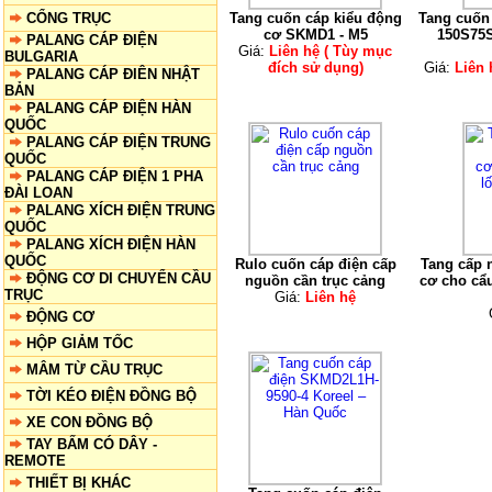
CỔNG TRỤC
Tang cuốn cáp kiểu động
Tang cuốn
cơ SKMD1 - M5
150S75S
PALANG CÁP ĐIỆN
Giá:
Liên hệ ( Tùy mục
BULGARIA
đích sử dụng)
Giá:
Liên 
PALANG CÁP ĐIÊN NHẬT
BẢN
PALANG CÁP ĐIỆN HÀN
QUỐC
PALANG CÁP ĐIỆN TRUNG
QUỐC
PALANG CÁP ĐIỆN 1 PHA
ĐÀI LOAN
PALANG XÍCH ĐIỆN TRUNG
QUỐC
PALANG XÍCH ĐIỆN HÀN
QUỐC
Rulo cuốn cáp điện cấp
Tang cấp 
ĐỘNG CƠ DI CHUYỂN CẦU
nguồn cần trục cảng
cơ cho cẩ
TRỤC
Giá:
Liên hệ
ĐỘNG CƠ
HỘP GIẢM TỐC
MÂM TỪ CẦU TRỤC
TỜI KÉO ĐIỆN ĐỒNG BỘ
XE CON ĐỒNG BỘ
TAY BẤM CÓ DÂY -
REMOTE
THIẾT BỊ KHÁC