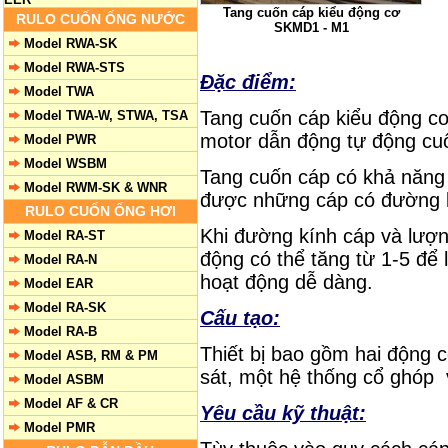
Tang cuốn cáp kiểu động cơ
RULO CUỐN ỐNG NƯỚC
SKMD1 - M1
Model RWA-SK
Model RWA-STS
Đặc điểm:
Model TWA
Tang cuốn cáp kiểu động c
Model TWA-W, STWA, TSA
motor dẫn động tự động cuố
Model PWR
Model WSBM
Tang cuốn cáp có khả năng
Model RWM-SK & WNR
được những cáp có đường k
RULO CUỐN ỐNG HƠI
Khi đường kính cáp và lượn
Model RA-ST
động có thể tăng từ 1-5 để
Model RA-N
hoạt động dễ dàng.
Model EAR
Model RA-SK
Cấu tạo:
Model RA-B
Thiết bị bao gồm hai động
Model ASB, RM & PM
sát, một hệ thống cổ ghóp 
Model ASBM
Model AF & CR
Yêu cầu kỹ thuật:
Model PMR