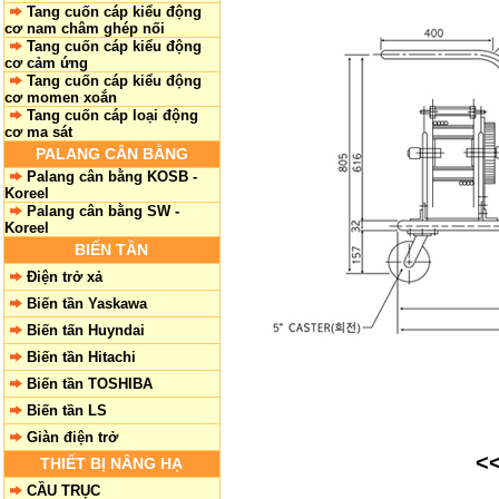
Tang cuốn cáp kiểu động
cơ nam châm ghép nối
Tang cuốn cáp kiểu động
cơ cảm ứng
Tang cuốn cáp kiểu động
cơ momen xoắn
Tang cuốn cáp loại động
cơ ma sát
PALANG CÂN BẰNG
Palang cân bằng KOSB -
Koreel
Palang cân bằng SW -
Koreel
BIẾN TẦN
Điện trở xả
Biến tần Yaskawa
Biến tấn Huyndai
Biến tần Hitachi
Biến tần TOSHIBA
Biến tần LS
Giàn điện trở
<
THIẾT BỊ NÂNG HẠ
CẦU TRỤC