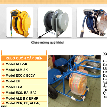
Chào mừng quý khách đến với công ty VNID Đại Việt 
Trang chủ
|
G
SẢN PHẨM
X
RULO CUỐN CÁP ĐIỆN
Gi
Model ALE-SK
Dò
Ma
Model ALM-SK
Ch
Model ECC & ECCV
Đư
Đư
Model EU
Vậ
Áp
Model ECA
Th
Model ECS, EA, EAJ
Ứn
Xu
Model ALE-B & EPMR
Model PER, CF, ALE-N,
EER