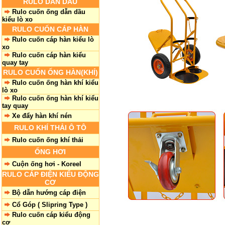
RULO DẪN DẦU
Rulo cuốn ống dẫn dầu
kiểu lò xo
RULO CUỐN CÁP HÀN
Rulo cuốn cáp hàn kiểu lò
xo
Rulo cuốn cáp hàn kiểu
quay tay
RULO CUỐN ỐNG HÀN(KHÍ)
Rulo cuốn ống hàn khí kiểu
lò xo
Rulo cuốn ống hàn khí kiểu
tay quay
Xe đẩy hàn khí nén
RULO KHÍ THẢI Ô TÔ
Rulo cuốn ống khí thải
ỐNG HƠI
Cuộn ống hơi - Koreel
RULO CÁP ĐIỆN KIỂU ĐỘNG
CƠ
Bộ dẫn hướng cáp điện
Cổ Góp ( Slipring Type )
Rulo cuốn cáp kiểu động
cơ