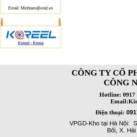
Email: Minhtam@vnid.vn
ĐỐI TÁC CUNG CẤP
Koreel - Korea
CÔNG TY CỔ P
CÔNG N
Hotline: 0917
Email:Ki
091
Điện thoại:
VPGD-Kho tại Hà Nội: S
Bối, X. Hả