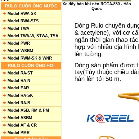
Xe đẩy hàn khí nén RGCA-830 - Hàn
RULO CUỐN ỐNG NƯỚC
Quốc
Model RWA-SK
Model RWA-STS
Dòng Rulo chuyên dụng
Model TWA
& acetylene), với cơ cấ
Model TWA-W, STWA, TSA
ngắn thời gian thao tác
Model PWR
hợp với nhiều địa hình
Model WSBM
lên tường.
Model RWM-SK & WNR
Dòng sản phẩm được thi
RULO CUỐN ỐNG HƠI
tay(Tùy thuộc chiều dài
Model RA-ST
hàn lên tới 50 m.
Model RA-N
Model EAR
Model RA-SK
Model RA-B
Model ASB, RM & PM
Model ASBM
Model AF & CR
Model PMR