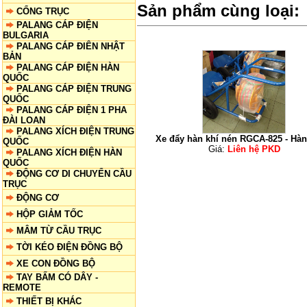
Sản phẩm cùng loại:
CỔNG TRỤC
PALANG CÁP ĐIỆN
BULGARIA
PALANG CÁP ĐIÊN NHẬT
BẢN
PALANG CÁP ĐIỆN HÀN
QUỐC
PALANG CÁP ĐIỆN TRUNG
QUỐC
PALANG CÁP ĐIỆN 1 PHA
ĐÀI LOAN
PALANG XÍCH ĐIỆN TRUNG
Xe đẩy hàn khí nén RGCA-825 - Hàn
QUỐC
Giá:
Liên hệ PKD
PALANG XÍCH ĐIỆN HÀN
QUỐC
ĐỘNG CƠ DI CHUYỂN CẦU
TRỤC
ĐỘNG CƠ
HỘP GIẢM TỐC
MÂM TỪ CẦU TRỤC
TỜI KÉO ĐIỆN ĐỒNG BỘ
XE CON ĐỒNG BỘ
TAY BẤM CÓ DÂY -
REMOTE
THIẾT BỊ KHÁC