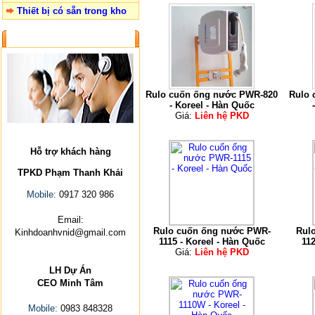
Thiết bị có sẵn trong kho
LIÊN HỆ
Rulo cuốn ống nước PWR-820
Rulo 
- Koreel - Hàn Quốc
Giá:
Liên hệ PKD
Hỗ trợ khách hàng
TPKD Phạm Thanh Khải
Mobile:
0917 320 986
Email:
Rulo cuốn ống nước PWR-
Rul
Kinhdoanhvnid@gmail.com
1115 - Koreel - Hàn Quốc
112
Giá:
Liên hệ PKD
LH Dự Án
CEO Minh Tâm
Mobile:
0983 848328