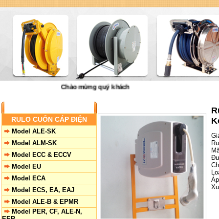
Chào mừng quý khách đến với công ty VNID Đại Việt -
Trang chủ
|
Giớ
SẢN PHẨM
R
RULO CUỐN CÁP ĐIỆN
K
Model ALE-SK
Gi
Model ALM-SK
Ru
Mã
Model ECC & ECCV
Đư
Ch
Model EU
Lo
Model ECA
Áp
Xu
Model ECS, EA, EAJ
Model ALE-B & EPMR
Model PER, CF, ALE-N,
EER