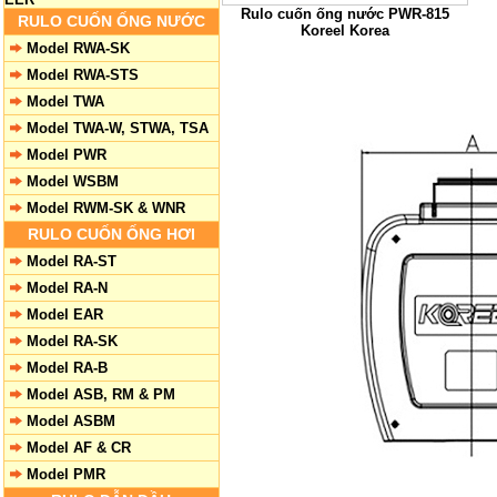
Rulo cuốn ống nước PWR-815
RULO CUỐN ỐNG NƯỚC
Koreel Korea
Model RWA-SK
Model RWA-STS
Model TWA
Model TWA-W, STWA, TSA
Model PWR
Model WSBM
Model RWM-SK & WNR
RULO CUỐN ỐNG HƠI
Model RA-ST
Model RA-N
Model EAR
Model RA-SK
Model RA-B
Model ASB, RM & PM
Model ASBM
Model AF & CR
Model PMR