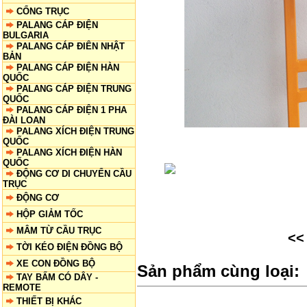
CỔNG TRỤC
PALANG CÁP ĐIỆN
BULGARIA
PALANG CÁP ĐIÊN NHẬT
BẢN
PALANG CÁP ĐIỆN HÀN
QUỐC
PALANG CÁP ĐIỆN TRUNG
QUỐC
PALANG CÁP ĐIỆN 1 PHA
ĐÀI LOAN
PALANG XÍCH ĐIỆN TRUNG
QUỐC
PALANG XÍCH ĐIỆN HÀN
QUỐC
ĐỘNG CƠ DI CHUYỂN CẦU
TRỤC
ĐỘNG CƠ
HỘP GIẢM TỐC
MÂM TỪ CẦU TRỤC
<
TỜI KÉO ĐIỆN ĐỒNG BỘ
XE CON ĐỒNG BỘ
Sản phẩm cùng loại:
TAY BẤM CÓ DÂY -
REMOTE
THIẾT BỊ KHÁC