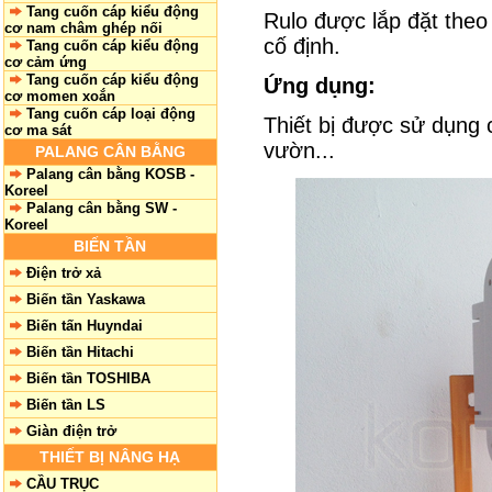
Tang cuốn cáp kiểu động
Rulo được lắp đặt theo 
cơ nam châm ghép nối
cố định.
Tang cuốn cáp kiểu động
cơ cảm ứng
Tang cuốn cáp kiểu động
Ứng dụng:
cơ momen xoắn
Tang cuốn cáp loại động
Thiết bị được sử dụng c
cơ ma sát
vườn...
PALANG CÂN BẰNG
Palang cân bằng KOSB -
Koreel
Palang cân bằng SW -
Koreel
BIẾN TẦN
Điện trở xả
Biến tần Yaskawa
Biến tấn Huyndai
Biến tần Hitachi
Biến tần TOSHIBA
Biến tần LS
Giàn điện trở
THIẾT BỊ NÂNG HẠ
CẦU TRỤC