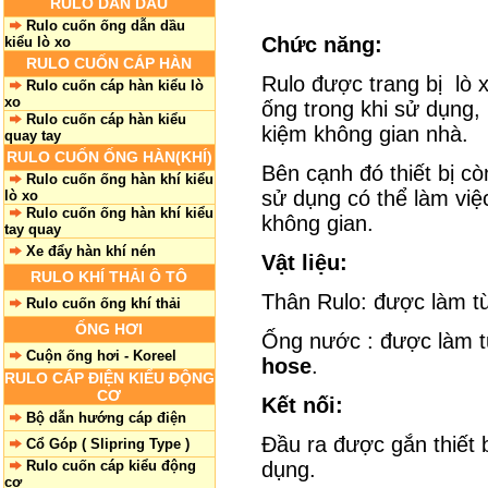
RULO DẪN DẦU
Rulo cuốn ống dẫn dầu
Chức năng:
kiểu lò xo
RULO CUỐN CÁP HÀN
Rulo được trang bị lò 
Rulo cuốn cáp hàn kiểu lò
xo
ống trong khi sử dụng, 
Rulo cuốn cáp hàn kiểu
kiệm không gian nhà.
quay tay
RULO CUỐN ỐNG HÀN(KHÍ)
Bên cạnh đó thiết bị c
Rulo cuốn ống hàn khí kiểu
sử dụng có thể làm việc
lò xo
Rulo cuốn ống hàn khí kiểu
không gian.
tay quay
Xe đẩy hàn khí nén
Vật liệu:
RULO KHÍ THẢI Ô TÔ
Thân Rulo: được làm t
Rulo cuốn ống khí thải
ỐNG HƠI
Ống nước : được làm t
Cuộn ống hơi - Koreel
hose
.
RULO CÁP ĐIỆN KIỂU ĐỘNG
CƠ
Kết nối:
Bộ dẫn hướng cáp điện
Đầu ra được gắn thiết bị
Cổ Góp ( Slipring Type )
Rulo cuốn cáp kiểu động
dụng.
cơ